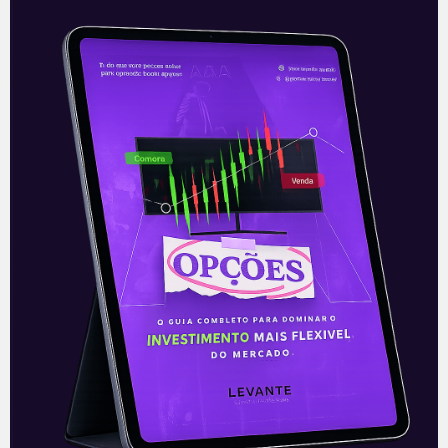
JBS (JBSS3) na aquicultura
A JBS (JBSS3) divulgou através de Fato
Relevante na sexta-feira (06) que
assinou um acordo para aquisição de
100% da Huon Aquaculture (“Huon”),
segunda maior
Leia mais
09/08/2021