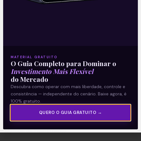
A Levante
Sobre nós
MATERIAL GRATUITO
Termos e Condições
O Guia Completo para Dominar o
Política de Privacidade
Investimento Mais Flexível
do Mercado
Descubra como operar com mais liberdade, controle e
Explore
consistência — independente do cenário. Baixe agora, é
Artigos
100% gratuito.
E Eu Com Isso?
QUERO O GUIA GRATUITO →
Vídeos no Youtube
Manuais de Investimento