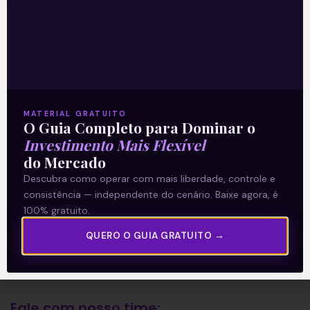
A Levante
Sobre nós
Termos e Condições
MATERIAL GRATUITO
O Guia Completo para Dominar o
Política de Privacidade
Investimento Mais Flexível
do Mercado
Explore
Descubra como operar com mais liberdade, controle e
consistência — independente do cenário. Baixe agora, é
Artigos
100% gratuito.
E Eu Com Isso?
QUERO O GUIA GRATUITO →
Vídeos no Youtube
Manuais de Investimento
Fale com nosso time: