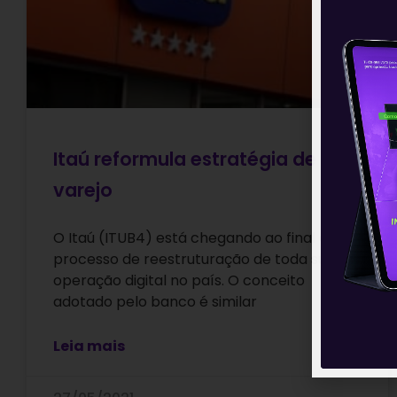
Itaú reformula estratégia de
varejo
O Itaú (ITUB4) está chegando ao final do
processo de reestruturação de toda sua
operação digital no país. O conceito
adotado pelo banco é similar
Leia mais