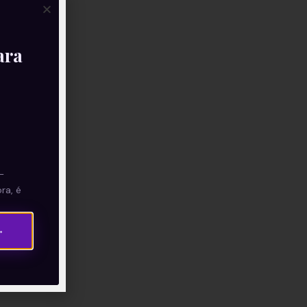
ara
—
ra, é
→