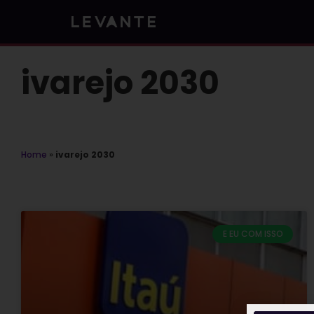
Skip
to
content
ivarejo 2030
Home
»
ivarejo 2030
E EU COM ISSO