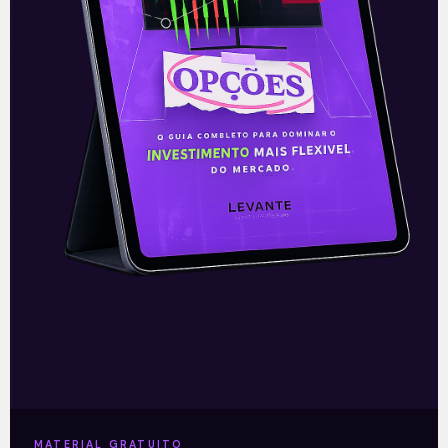
Resultado da Itaúsa
A Itaúsa (ITSA3/ITSA4) divulgou nesta
segunda-feira (10), após o fechamento
do mercado, o seu balanço referente ao
2T20. Por ser uma empresa de
participações (holding)
Leia mais
MATERIAL GRATUITO