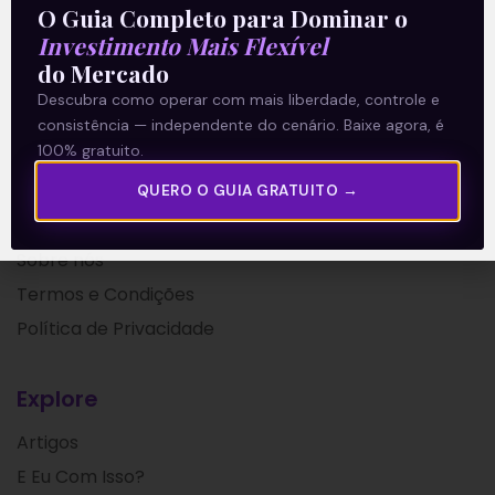
O Guia Completo para Dominar o
11/08/2020
Investimento Mais Flexível
do Mercado
Descubra como operar com mais liberdade, controle e
consistência — independente do cenário. Baixe agora, é
100% gratuito.
QUERO O GUIA GRATUITO →
A Levante
Sobre nós
Termos e Condições
Política de Privacidade
Explore
Artigos
E Eu Com Isso?