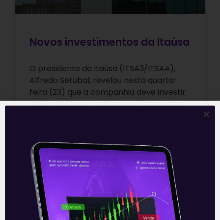
Novos investimentos da Itaúsa
O presidente da Itaúsa (ITSA3/ITSA4),
Alfredo Setubal, revelou nesta quarta-
feira (23) que a companhia deve investir
até 2 bilhões de reais nos próximos anos
nos
Leia mais
24/09/2020
E EU COM ISSO