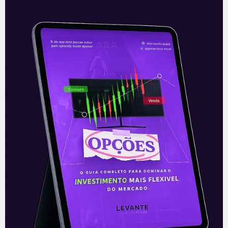
Itaú (ITUB4) cria plataforma
integrada a gestoras
O Itaú (ITUB4) anunciou ontem (29) a
criação de uma plataforma para ajudar
gestoras de recursos, chamada iService.
Essa nova plataforma tem como objetivo
automatizar
Leia mais
30/12/2020