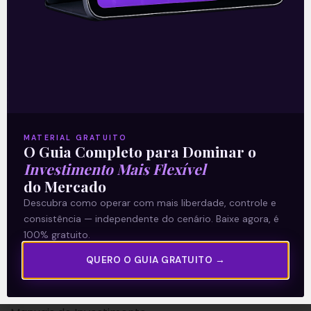
A Levante
Sobre nós
MATERIAL GRATUITO
O Guia Completo para Dominar o
Termos e Condições
Investimento Mais Flexível
Política de Privacidade
do Mercado
Descubra como operar com mais liberdade, controle e
Explore
consistência — independente do cenário. Baixe agora, é
100% gratuito.
Artigos
QUERO O GUIA GRATUITO →
E Eu Com Isso?
Vídeos no Youtube