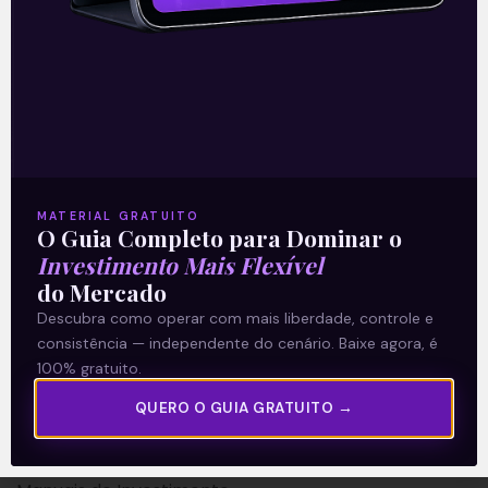
A Levante
Sobre nós
MATERIAL GRATUITO
O Guia Completo para Dominar o
Termos e Condições
Investimento Mais Flexível
Política de Privacidade
do Mercado
Descubra como operar com mais liberdade, controle e
Explore
consistência — independente do cenário. Baixe agora, é
100% gratuito.
Artigos
QUERO O GUIA GRATUITO →
E Eu Com Isso?
Vídeos no Youtube