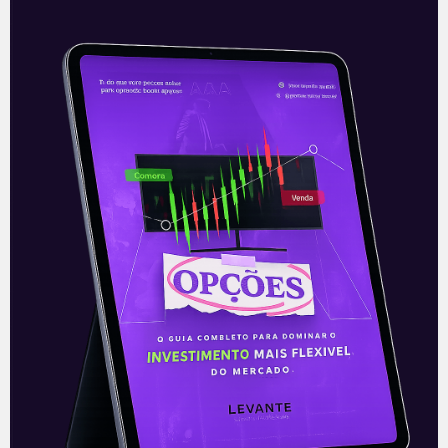
Itaú (ITUB4) cria plataforma
integrada a gestoras
O Itaú (ITUB4) anunciou ontem (29) a
criação de uma plataforma para ajudar
gestoras de recursos, chamada iService.
Essa nova plataforma tem como objetivo
automatizar
Leia mais
30/12/2020