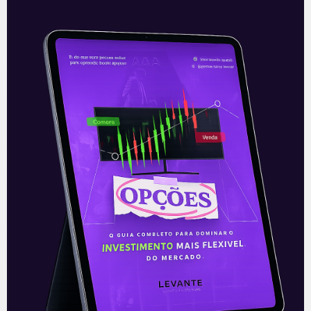
Oferta recorde da BR
Distribuidora
Na maior oferta de ações secundária do
país até o momento, a estatal Petrobras
(PETR3/PETR4) finalizou seu
desinvestimento na BR Distribuidora
(BRDT3) em uma negociação
Leia mais
01/07/2021