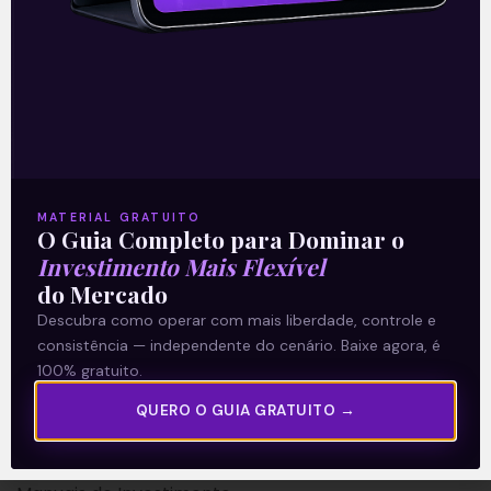
A Levante
Sobre nós
MATERIAL GRATUITO
O Guia Completo para Dominar o
Termos e Condições
Investimento Mais Flexível
Política de Privacidade
do Mercado
Descubra como operar com mais liberdade, controle e
Explore
consistência — independente do cenário. Baixe agora, é
100% gratuito.
Artigos
QUERO O GUIA GRATUITO →
E Eu Com Isso?
Vídeos no Youtube