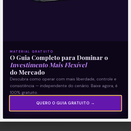
A Levante
Sobre nós
Termos e Condições
MATERIAL GRATUITO
O Guia Completo para Dominar o
Política de Privacidade
Investimento Mais Flexível
do Mercado
Explore
Descubra como operar com mais liberdade, controle e
consistência — independente do cenário. Baixe agora, é
Artigos
100% gratuito.
E Eu Com Isso?
QUERO O GUIA GRATUITO →
Vídeos no Youtube
Manuais de Investimento