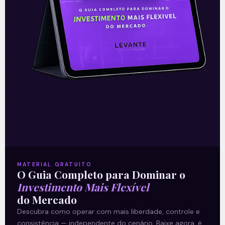
Leia mais
19/02/2021
E EU COM ISSO
MATERIAL GRATUITO
O Guia Completo para Dominar o
Investimento Mais Flexível
IRB Brasil (IRBR3): o resultado
do Mercado
trimestral mais aguardado da
Descubra como operar com mais liberdade, controle e
temporada
consistência — independente do cenário. Baixe agora, é