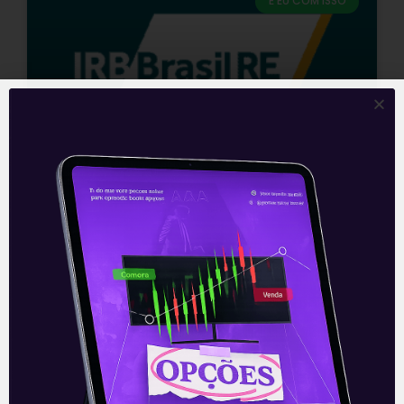
E EU COM ISSO
IRB Brasil (IRBR3): Resultado do
4T20
A empresa de resseguros IRB Brasil RE
(IRBR3) divulgou na noite da última
quinta-feira (18) seus números
referentes ao quarto trimestre de 2020.
Devido aos