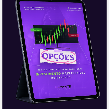
4T20 do Bradesco (BBDC4)
O Banco Bradesco (BBDC4) divulgou na
noite desta quarta-feira (3) seu
resultado do 4T20. O resultado foi bom e
veio acima das expectativas em termos
Leia mais
04/02/2021