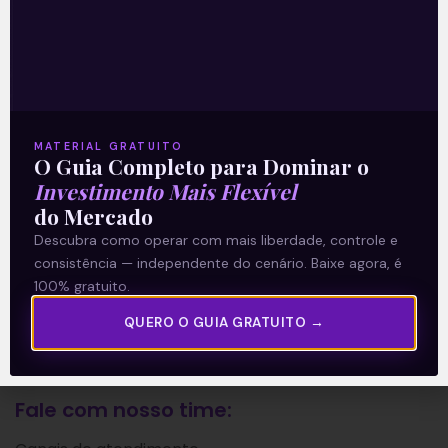
A Levante
Sobre nós
Termos e Condições
Política de Privacidade
MATERIAL GRATUITO
O Guia Completo para Dominar o
Investimento Mais Flexível
Explore
do Mercado
Descubra como operar com mais liberdade, controle e
Artigos
consistência — independente do cenário. Baixe agora, é
E Eu Com Isso?
100% gratuito.
Vídeos no Youtube
QUERO O GUIA GRATUITO →
Manuais de Investimento
Fale com nosso time: