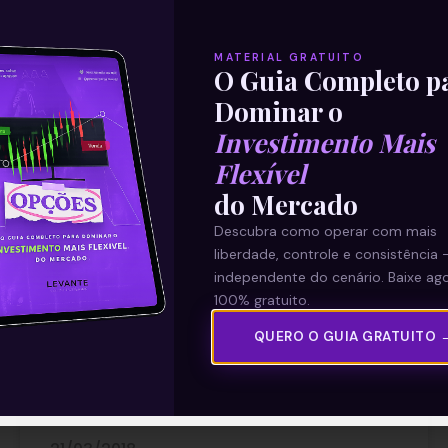
MATERIAL GRATUITO
O Guia Completo p
Dominar o
Investimento Mais
Flexível
Aprenda como investir na Bolsa
do Mercado
de Valores
Descubra como operar com mais
liberdade, controle e consistência 
Provavelmente você já deve ter ouvido
independente do cenário. Baixe ago
falar sobre o mercado acionário, mas talvez
100% gratuito.
ainda não saiba muito bem como investir na
QUERO O GUIA GRATUITO 
Bolsa de valores. Se este for o seu caso…
Leia mais