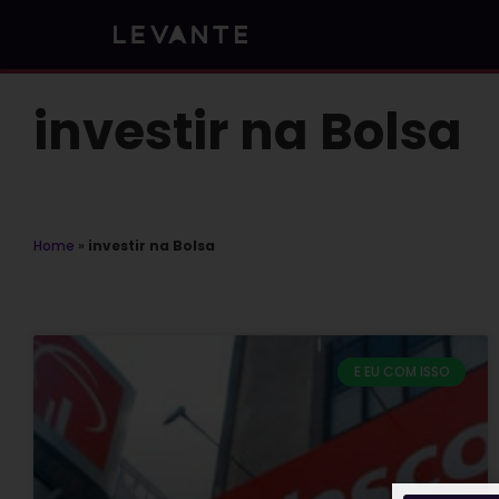
Skip
to
content
investir na Bolsa
Home
»
investir na Bolsa
E EU COM ISSO