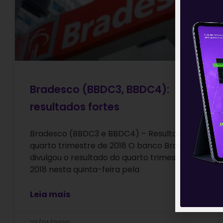
Bradesco (BBDC3, BBDC4):
resultados fortes
Bradesco (BBDC3 e BBDC4) – Resultado do
quarto trimestre de 2018 O banco Bradesco
divulgou o resultado do quarto trimestre de
2018 nesta quinta-feira pela
Leia mais