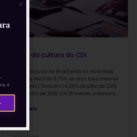
ara
O fim da cultura do CDI
A taxa de juros no Brasil está no nível mais
—
baixo da história: 6,75% ao ano! Essa mesma
ra, é
taxa (Selic) ficou em 14,25% de julho de 2015
até agosto de 2016. Em 18 meses, a tesoura…
→
Leia mais