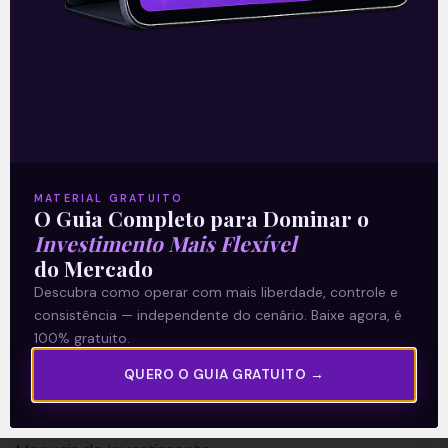
A Levante
Sobre nós
MATERIAL GRATUITO
O Guia Completo para Dominar o
Termos e Condições
Investimento Mais Flexível
Política de Privacidade
do Mercado
Descubra como operar com mais liberdade, controle e
Explore
consistência — independente do cenário. Baixe agora, é
100% gratuito.
Artigos
QUERO O GUIA GRATUITO →
E Eu Com Isso?
Vídeos no Youtube