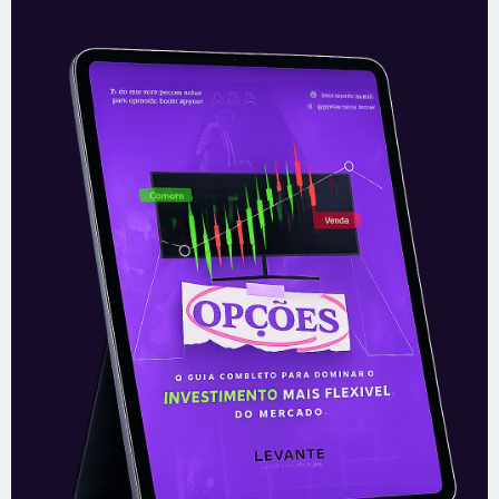
Análise Técnica: Os Principais
Erros de Iniciantes
A Análise Técnica é uma das principais
ferramentas utilizadas na hora de auxiliar
o investidor em quais decisões tomar e
em como interpretar possíveis
tendências
Leia mais
09/06/2021