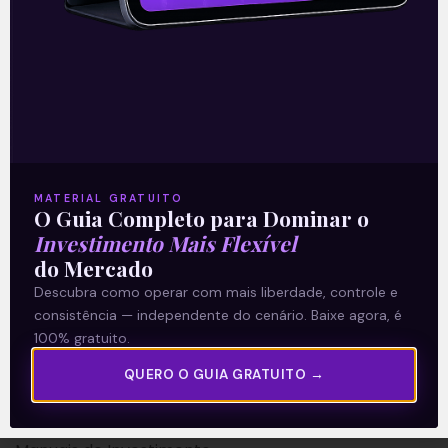
A Levante
Sobre nós
MATERIAL GRATUITO
O Guia Completo para Dominar o
Termos e Condições
Investimento Mais Flexível
Política de Privacidade
do Mercado
Descubra como operar com mais liberdade, controle e
Explore
consistência — independente do cenário. Baixe agora, é
100% gratuito.
Artigos
QUERO O GUIA GRATUITO →
E Eu Com Isso?
Vídeos no Youtube