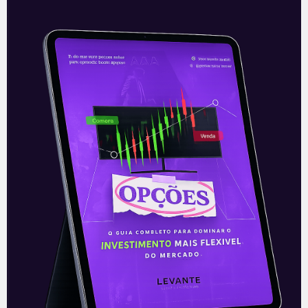
Resultado do Jack in the box
(JACK)
A rede de fast-food americana Jack in
the box (JACK) anunciou nesta quarta-
feira (12), após o fechamento dos
mercados, seus resultados do segundo
trimestre do
Leia mais
13/05/2021