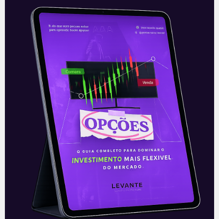
Itaúsa investe na Aegea
Em 31 de maio, a Aegea comunicou,
através de Fato Relevante, que os Grupo
Equipav, GIC (Fundo Soberano de
Singapura) e a Itaúsa realizarão um
Leia mais
01/06/2021