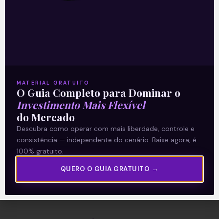
A Levante
Sobre nós
Termos e Condições
MATERIAL GRATUITO
O Guia Completo para Dominar o
Política de Privacidade
Investimento Mais Flexível
do Mercado
Explore
Descubra como operar com mais liberdade, controle e
consistência — independente do cenário. Baixe agora, é
Artigos
100% gratuito.
E Eu Com Isso?
QUERO O GUIA GRATUITO →
Vídeos no Youtube
Manuais de Investimento