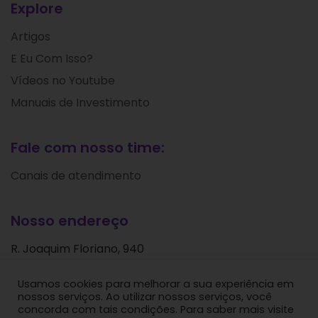
Explore
Artigos
E Eu Com Isso?
Vídeos no Youtube
Manuais de Investimento
Fale com nosso time:
Canais de atendimento
Nosso endereço
R. Joaquim Floriano, 940
Itaim Bibi
Usamos cookies para melhorar a sua experiência em
São Paulo - SP
nossos serviços. Ao utilizar nossos serviços, você
CEP: 04534-004
concorda com tais condições. Para saber mais visite