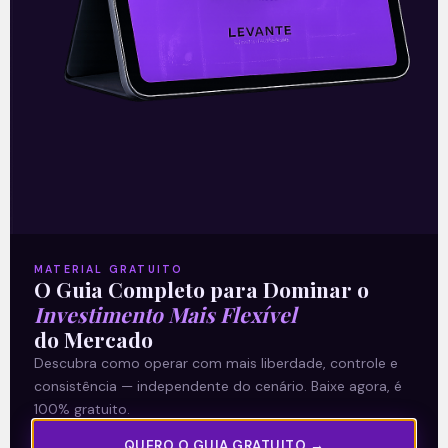
E EU COM ISSO
MATERIAL GRATUITO
O Guia Completo para Dominar o
Barbaridade – 22/03
Investimento Mais Flexível
do Mercado
Barbaridade A prisão do ex-presidente
Descubra como operar com mais liberdade, controle e
Temer mexeu no mercado financeiro.
consistência — independente do cenário. Baixe agora, é
Fomos da festa dos 100 mil pontos ao
100% gratuito.
clima de consternação. Todo o ânimo
QUERO O GUIA GRATUITO →