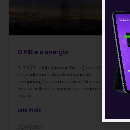
O PIB e a energia
O PIB (Produto Interno Bruto) caiu 0,1% no
segundo trimestre deste ano na
comparação com o primeiro trimestre.
Esse resultado indica estabilidade e vem
depois
Leia mais
01/09/2021