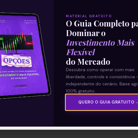
MATERIAL GRATUITO
O Guia Completo p
Dominar o
Investimento Mais
Flexível
do Mercado
Descubra como operar com mais
liberdade, controle e consistência 
independente do cenário. Baixe ago
100% gratuito.
QUERO O GUIA GRATUITO 