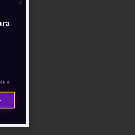
ara
—
ra, é
→