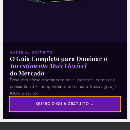
A Levante
Sobre nós
MATERIAL GRATUITO
Termos e Condições
O Guia Completo para Dominar o
Política de Privacidade
Investimento Mais Flexível
do Mercado
Descubra como operar com mais liberdade, controle e
Explore
consistência — independente do cenário. Baixe agora, é
Artigos
100% gratuito.
E Eu Com Isso?
QUERO O GUIA GRATUITO →
Vídeos no Youtube
Manuais de Investimento