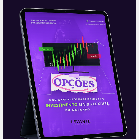
Ultrapar avalia Oxiteno
Na noite desta segunda-feira (14), após o
fechamento de mercado, a Ultrapar
(UGPA3) enviou um comunicado ao
mercado esclarecendo a notícia
veiculada na imprensa durante
Leia mais
15/12/2020