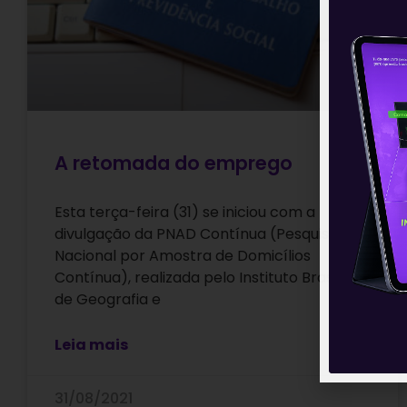
A retomada do emprego
Esta terça-feira (31) se iniciou com a
divulgação da PNAD Contínua (Pesquisa
Nacional por Amostra de Domicílios
Contínua), realizada pelo Instituto Brasileiro
de Geografia e
Leia mais
31/08/2021