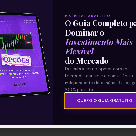
MATERIAL GRATUITO
O Guia Completo p
Dominar o
Investimento Mais
Flexível
do Mercado
Descubra como operar com mais
liberdade, controle e consistência 
independente do cenário. Baixe ago
100% gratuito.
QUERO O GUIA GRATUITO 