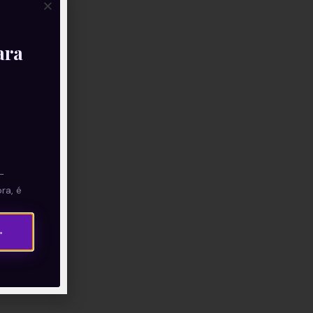
ara
—
ra, é
→