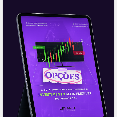
Incertezas fiscais só
aumentam, pressionando mais
o mercado
O cenário fiscal do País atingiu um grau
de incerteza ainda maior com o anúncio
da criação do Auxílio Brasil, a partir de
novembro, com
Leia mais
22/10/2021