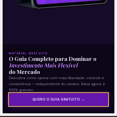
A Levante
Sobre nós
MATERIAL GRATUITO
O Guia Completo para Dominar o
Termos e Condições
Investimento Mais Flexível
Política de Privacidade
do Mercado
Descubra como operar com mais liberdade, controle e
consistência — independente do cenário. Baixe agora, é
Explore
100% gratuito.
Artigos
QUERO O GUIA GRATUITO →
E Eu Com Isso?
Vídeos no Youtube