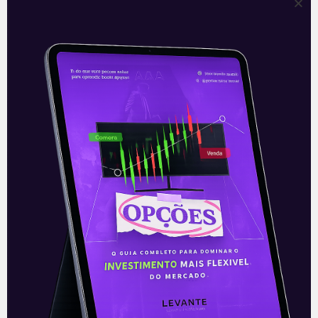
Eletrobras (ELET3/ELET6):
Pagamento de dividendos
intermediários
Em 29 de janeiro, o conselho de
administração da Eletrobras (ELET3)
anunciou um pagamento de dividendos
intermediários de 2,3 bilhões de reais a
ser efetuado
Leia mais