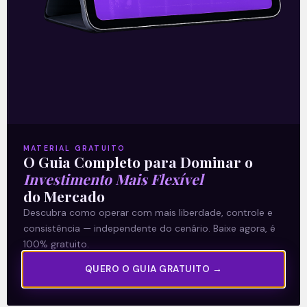
01/02/2021
A Levante
MATERIAL GRATUITO
Sobre nós
O Guia Completo para Dominar o
Investimento Mais Flexível
Termos e Condições
do Mercado
Política de Privacidade
Descubra como operar com mais liberdade, controle e
consistência — independente do cenário. Baixe agora, é
Explore
100% gratuito.
Artigos
QUERO O GUIA GRATUITO →
E Eu Com Isso?