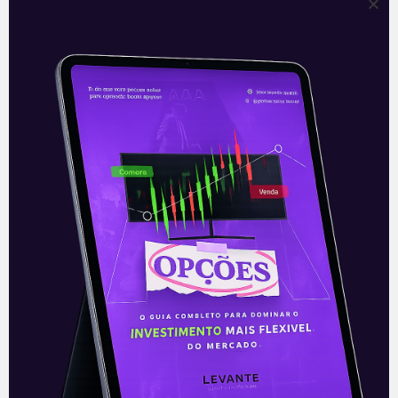
Eleições legislativas: números
e tendências | Política sem
Aspas
Na próxima segunda-feira (01/02),
deputados e senadores vão se reunir nas
suas respectivas Casas Legislativas para
eleger os dois próximos presidentes do
Legislativo, para comandar
Leia mais