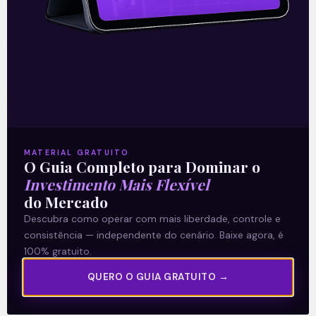
29/01/2021
A Levante
MATERIAL GRATUITO
Sobre nós
O Guia Completo para Dominar o
Investimento Mais Flexível
Termos e Condições
do Mercado
Política de Privacidade
Descubra como operar com mais liberdade, controle e
consistência — independente do cenário. Baixe agora, é
Explore
100% gratuito.
Artigos
QUERO O GUIA GRATUITO →
E Eu Com Isso?