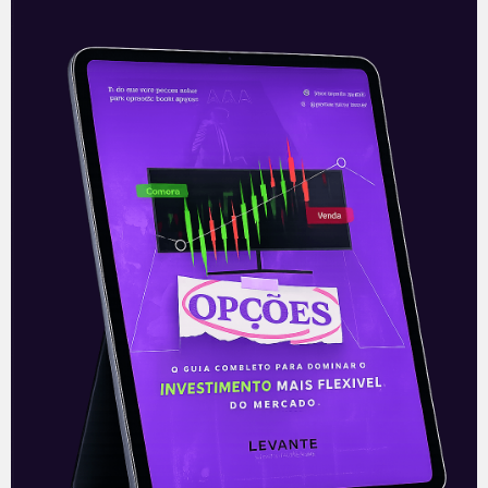
O pesadelo da ingerência |
Política sem Aspas
É natural que políticos eleitos tenham
desenhado um programa hipotético de
governo e, por uma série de variáveis,
não consigam cumprir com 100% do
prometido
Leia mais
16/01/2021