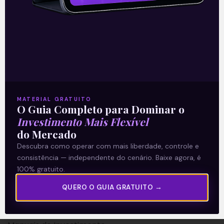
A Levante
Sobre nós
MATERIAL GRATUITO
O Guia Completo para Dominar o
Termos e Condições
Investimento Mais Flexível
Política de Privacidade
do Mercado
Descubra como operar com mais liberdade, controle e
Explore
consistência — independente do cenário. Baixe agora, é
100% gratuito.
Artigos
QUERO O GUIA GRATUITO →
E Eu Com Isso?
Vídeos no Youtube