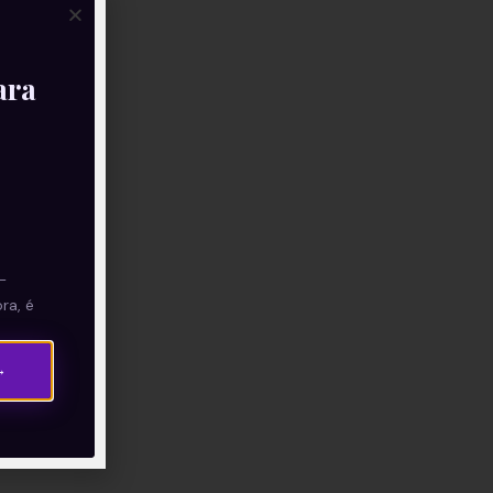
ara
—
ra, é
→