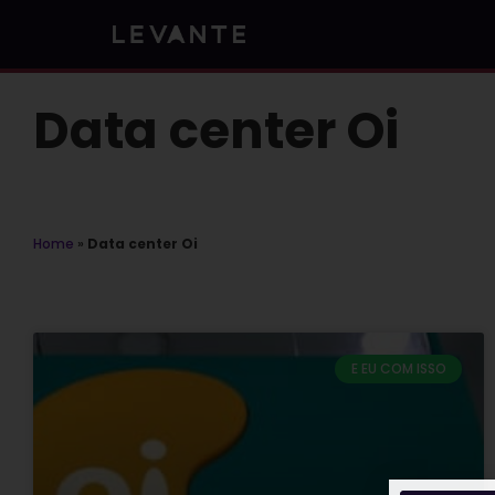
Skip
to
content
Data center Oi
Home
»
Data center Oi
E EU COM ISSO