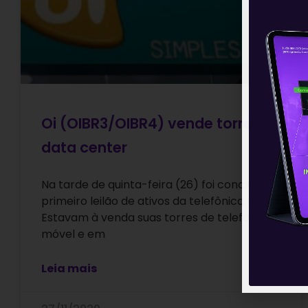
Oi (OIBR3/OIBR4) vende torres e
data center
Na tarde de quinta-feira (26) foi concluído o
primeiro leilão de ativos da telefônica Oi.
Estavam à venda suas torres de telefonia
móvel e em
Leia mais