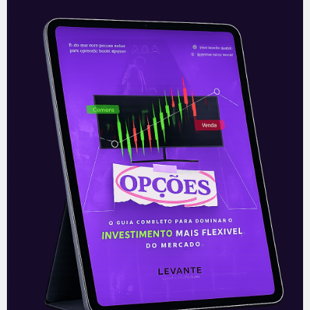
Varejo: Lojas físicas voltam a
contribuir com vendas em
maio
De acordo com relatório realizado pela
Cielo para a Abrasce, associação dos
shoppings, foi apontada uma alta nas
vendas tanto nas lojas de rua quanto
Leia mais
24/05/2021