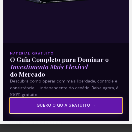
A Levante
Sobre nós
MATERIAL GRATUITO
Termos e Condições
O Guia Completo para Dominar o
Política de Privacidade
Investimento Mais Flexível
do Mercado
Descubra como operar com mais liberdade, controle e
Explore
consistência — independente do cenário. Baixe agora, é
100% gratuito.
Artigos
E Eu Com Isso?
QUERO O GUIA GRATUITO →
Vídeos no Youtube
Manuais de Investimento