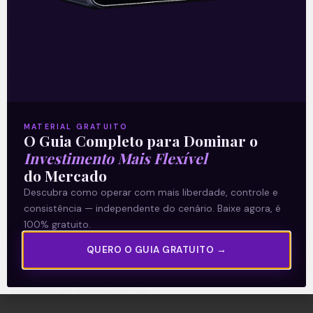
A Levante
Sobre nós
MATERIAL GRATUITO
Termos e Condições
O Guia Completo para Dominar o
Política de Privacidade
Investimento Mais Flexível
do Mercado
Descubra como operar com mais liberdade, controle e
Explore
consistência — independente do cenário. Baixe agora, é
Artigos
100% gratuito.
E Eu Com Isso?
QUERO O GUIA GRATUITO →
Vídeos no Youtube
Manuais de Investimento