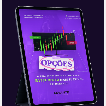
PEC dos combustíveis
Ainda em fase de elaboração, a PEC
(Proposta de Emenda à Constituição)
que deve possibilitar a redução de
tributos para baratear o custo dos
combustíveis
Leia mais
25/01/2022