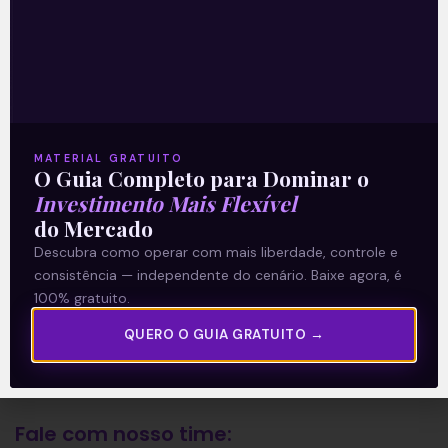
A Levante
Sobre nós
Termos e Condições
MATERIAL GRATUITO
Política de Privacidade
O Guia Completo para Dominar o
Investimento Mais Flexível
do Mercado
Explore
Descubra como operar com mais liberdade, controle e
consistência — independente do cenário. Baixe agora, é
Artigos
100% gratuito.
E Eu Com Isso?
QUERO O GUIA GRATUITO →
Vídeos no Youtube
Manuais de Investimento
Fale com nosso time: