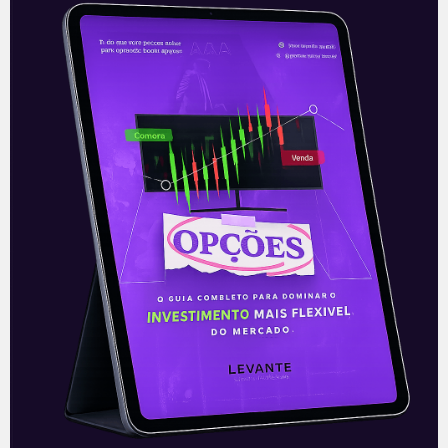
Tributar banco é mau negócio
O tradicional provérbio português
“descobrir um santo para cobrir outro”
ilustra aquelas situações em que a
solução encontrada para um problema
acaba criando outra dificuldade.
Leia mais
02/03/2021