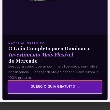
A Levante
Sobre nós
Termos e Condições
MATERIAL GRATUITO
O Guia Completo para Dominar o
Política de Privacidade
Investimento Mais Flexível
do Mercado
Explore
Descubra como operar com mais liberdade, controle e
consistência — independente do cenário. Baixe agora, é
Artigos
100% gratuito.
E Eu Com Isso?
QUERO O GUIA GRATUITO →
Vídeos no Youtube
Manuais de Investimento