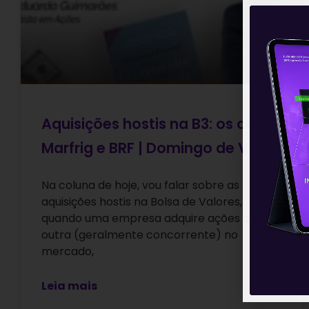
Aquisições hostis na B3: os casos
Marfrig e BRF | Domingo de Valor
Na coluna de hoje, vou falar sobre as
aquisições hostis na Bolsa de Valores,
quando uma empresa adquire ações de
outra (geralmente concorrente) no
mercado,
Leia mais