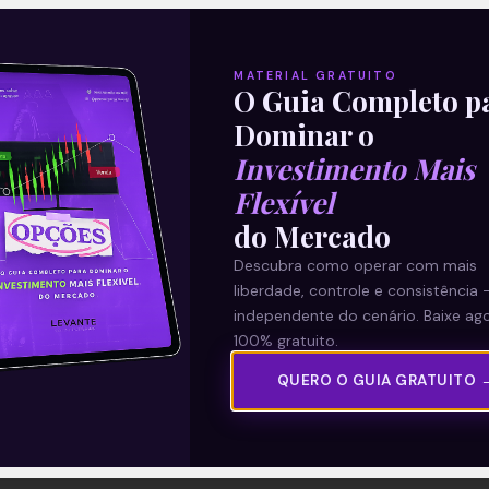
MATERIAL GRATUITO
O Guia Completo p
Dominar o
Investimento Mais
Flexível
do Mercado
Descubra como operar com mais
liberdade, controle e consistência 
independente do cenário. Baixe ago
100% gratuito.
QUERO O GUIA GRATUITO 