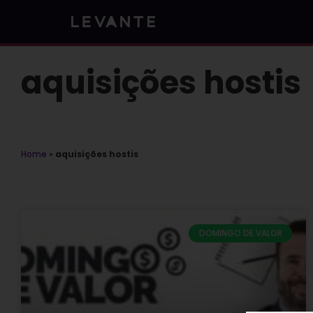
Skip
to
content
aquisições hostis
Home
»
aquisições hostis
DOMINGO DE VALOR