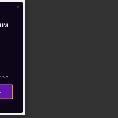
ara
—
ra, é
→