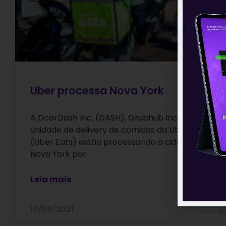
Uber processa Nova York
A DoorDash Inc. (DASH), Grubhub Inc. e a
unidade de delivery de comidas da Uber
(Uber Eats) estão processando a cidade de
Nova York por
Leia mais
10/09/2021