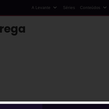
A Levante
Séries
Conteúdos
trega