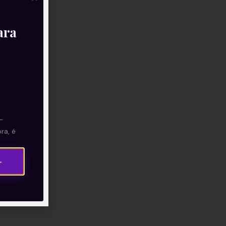
ara
—
ra, é
→