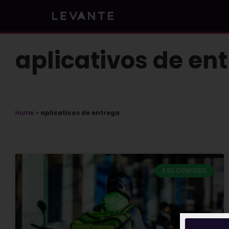
Skip
to
content
aplicativos de en
Home
»
aplicativos de entrega
E EU COM ISSO