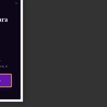
ara
—
ra, é
→