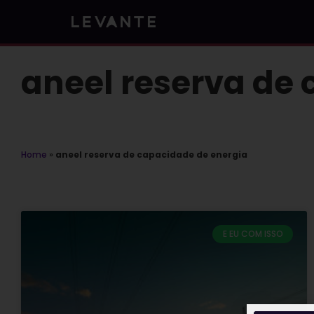
Skip
to
content
aneel reserva de
Home
»
aneel reserva de capacidade de energia
E EU COM ISSO