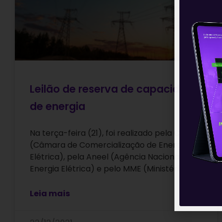
Leilão de reserva de capacidade
de energia
Na terça-feira (21), foi realizado pela CCEE
(Câmara de Comercialização de Energia
Elétrica), pela Aneel (Agência Nacional de
Energia Elétrica) e pelo MME (Ministério de
Leia mais