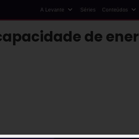
A Levante
Séries
Conteúdos
 capacidade de ener