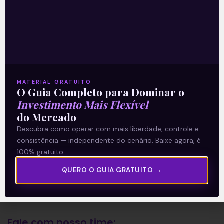
A Levante
Sobre nós
Termos e Condições
MATERIAL GRATUITO
O Guia Completo para Dominar o
Política de Privacidade
Investimento Mais Flexível
do Mercado
Explore
Descubra como operar com mais liberdade, controle e
consistência — independente do cenário. Baixe agora, é
Artigos
100% gratuito.
E Eu Com Isso?
QUERO O GUIA GRATUITO →
Vídeos no Youtube
Manuais de Investimento
Fale com nosso time: