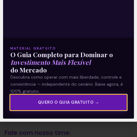
A Levante
Sobre nós
Termos e Condições
MATERIAL GRATUITO
Política de Privacidade
O Guia Completo para Dominar o
Investimento Mais Flexível
do Mercado
Explore
Descubra como operar com mais liberdade, controle e
consistência — independente do cenário. Baixe agora, é
Artigos
100% gratuito.
E Eu Com Isso?
QUERO O GUIA GRATUITO →
Vídeos no Youtube
Manuais de Investimento
Fale com nosso time: