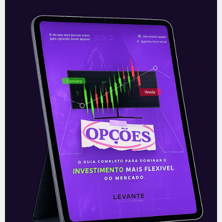
De vento em proa | Política
sem Aspas
É comum dizer que a vida está de “vento
em popa” quando todas as atividades e
objetivos vão confluindo e têm todas as
circunstâncias favoráveis.
Leia mais
20/08/2021