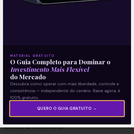
A Levante
Sobre nós
MATERIAL GRATUITO
Termos e Condições
O Guia Completo para Dominar o
Investimento Mais Flexível
Política de Privacidade
do Mercado
Descubra como operar com mais liberdade, controle e
Explore
consistência — independente do cenário. Baixe agora, é
100% gratuito.
Artigos
E Eu Com Isso?
QUERO O GUIA GRATUITO →
Vídeos no Youtube
Manuais de Investimento