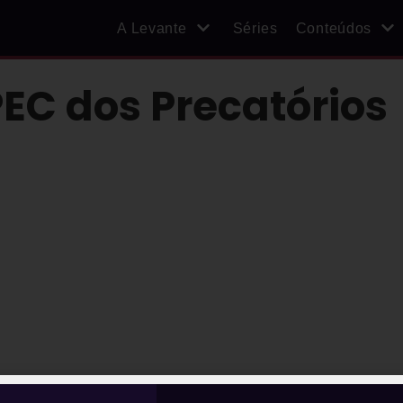
A Levante
Séries
Conteúdos
PEC dos Precatórios