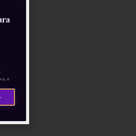
ara
—
ra, é
→