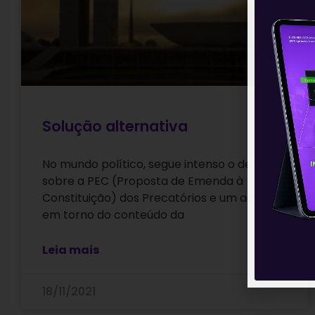
Solução alternativa
No mundo político, segue intenso o debate
sobre a PEC (Proposta de Emenda à
Constituição) dos Precatórios e um acordo
em torno do conteúdo da
Leia mais
18/11/2021