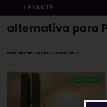
Skip
to
content
alternativa para 
Home
»
alternativa para PEC dos Precatórios
E EU COM ISSO