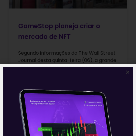
GameStop planeja criar o
mercado de NFT
Segundo informações do The Wall Street
Journal desta quinta-feira (06), a grande
rede varejista GameStop (GME) planeja
criar um mercado NFT (Non-Fungible
Tokens), além de
Leia mais
07/01/2022