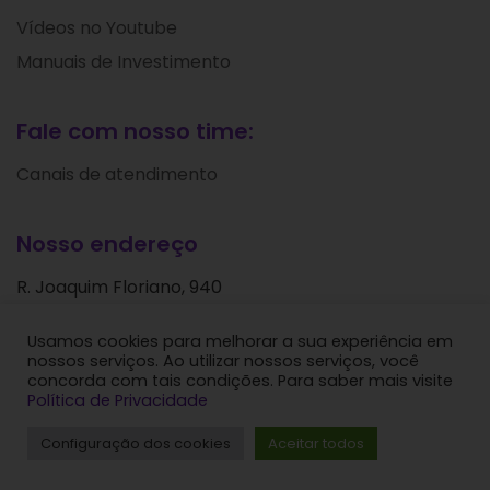
Vídeos no Youtube
Manuais de Investimento
Fale com nosso time:
Canais de atendimento
Nosso endereço
R. Joaquim Floriano, 940
Itaim Bibi
Usamos cookies para melhorar a sua experiência em
São Paulo - SP
nossos serviços. Ao utilizar nossos serviços, você
CEP: 04534-004
concorda com tais condições. Para saber mais visite
Política de Privacidade
Levante Ideias de Investimentos © 2024. Todos os
Configuração dos cookies
Aceitar todos
direitos reservados.