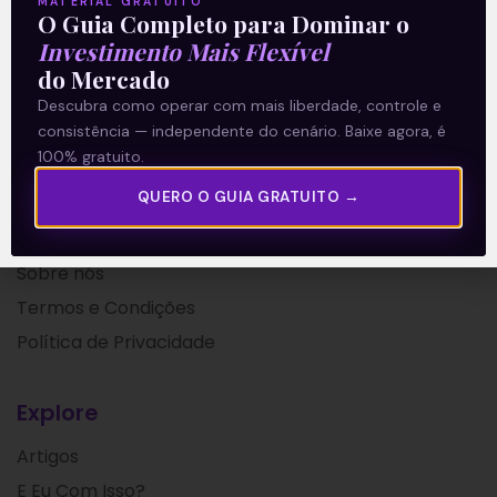
MATERIAL GRATUITO
O Guia Completo para Dominar o
07/05/2021
Investimento Mais Flexível
do Mercado
Descubra como operar com mais liberdade, controle e
consistência — independente do cenário. Baixe agora, é
100% gratuito.
QUERO O GUIA GRATUITO →
A Levante
Sobre nós
Termos e Condições
Política de Privacidade
Explore
Artigos
E Eu Com Isso?