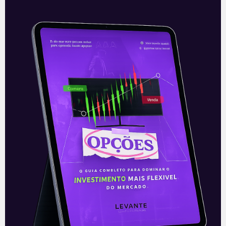
Locaweb adquire startup de
influenciadores digitais Squid
A Locaweb (LWSA3), empresa brasileira
de hospedagem de sites, serviços de
internet e computação em nuvem,
comunicou nesta terça-feira (05) a
aquisição da Squid Digital
Leia mais
06/10/2021