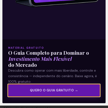
A Levante
Sobre nós
MATERIAL GRATUITO
O Guia Completo para Dominar o
Termos e Condições
Investimento Mais Flexível
Política de Privacidade
do Mercado
Descubra como operar com mais liberdade, controle e
Explore
consistência — independente do cenário. Baixe agora, é
100% gratuito.
Artigos
QUERO O GUIA GRATUITO →
E Eu Com Isso?
Vídeos no Youtube