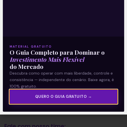
A Levante
Sobre nós
Termos e Condições
MATERIAL GRATUITO
O Guia Completo para Dominar o
Política de Privacidade
Investimento Mais Flexível
do Mercado
Explore
Descubra como operar com mais liberdade, controle e
consistência — independente do cenário. Baixe agora, é
Artigos
100% gratuito.
E Eu Com Isso?
QUERO O GUIA GRATUITO →
Vídeos no Youtube
Manuais de Investimento
Fale com nosso time: