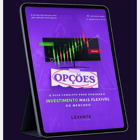
Equatorial e Light entram em
leilões de geração
Na quinta-feira (08), está marcado o
retorno dos leilões de novos projetos de
geração de energia. Os leilões,
denominados A-3 e A-4 e com maioria
Leia mais
07/07/2021