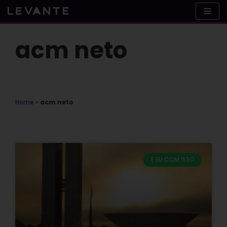
Skip
to
content
acm neto
Home
»
acm neto
E EU COM ISSO