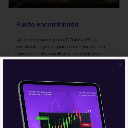
Fusão encaminhada
As conversas entre o DEM e o PSL já
estão avançadas para a criação de um
novo partido, resultante da fusão das
duas siglas. Em
Leia mais
30/09/2021
E EU COM ISSO