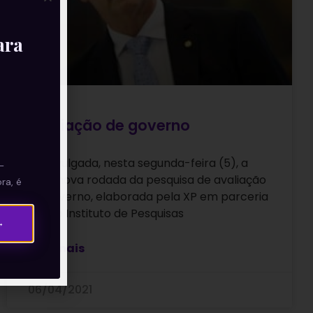
ara
Avaliação de governo
Foi divulgada, nesta segunda-feira (5), a
—
mais nova rodada da pesquisa de avaliação
ra, é
de governo, elaborada pela XP em parceria
com o Instituto de Pesquisas
→
Leia mais
06/04/2021