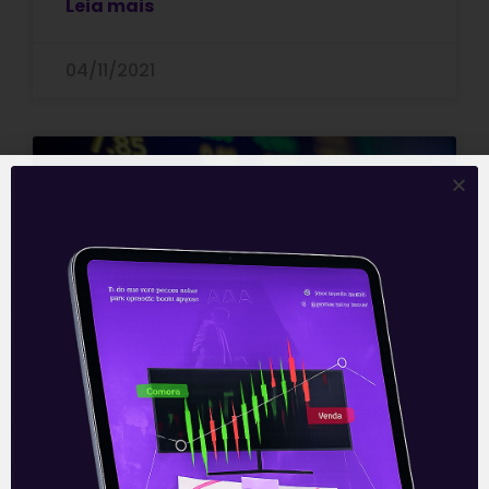
Leia mais
04/11/2021
ARTIGOS
Ibovespa fecha o dia com
nova alta