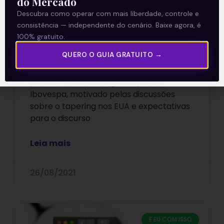
do Mercado
Descubra como operar com mais liberdade, controle e
consistência — independente do cenário. Baixe agora, é
100% gratuito.
Dia de realização nas bolsas
QUERO O GUIA GRATUITO →
Mercado Local → Ibovespa 118.724
pontos -1,73% Dia negativo para o
Ibovespa, motivado pelas discussões
sobre o tapering nos EUA e expectativas
para o discurso
Leia mais
26/08/2021
E EU COM ISSO