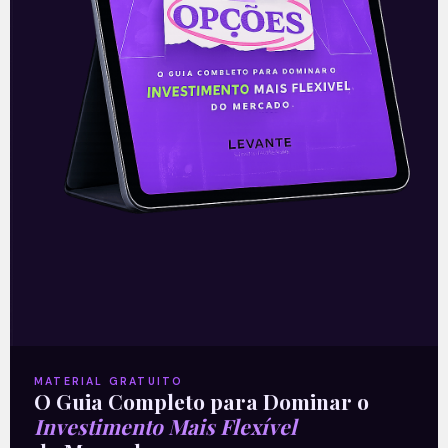
Mercado Local → Ibovespa 114.064
pontos +1,59% O Ibovespa subiu forte
mais uma vez nesta quinta-feira,
seguindo o otimismo no exterior com a
redução dos
Leia mais
23/09/2021
ARTIGOS
MATERIAL GRATUITO
O Guia Completo para Dominar o
Investimento Mais Flexível