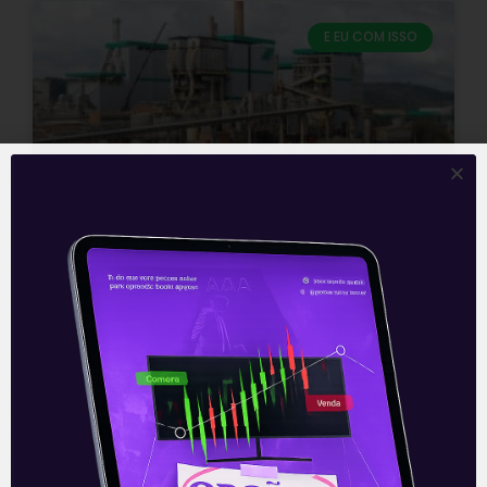
E EU COM ISSO
Klabin (KLBN11): acionistas
aprovam fim do pagamento
de royalties
Na noite desta quinta-feira (26), após o
fechamento do mercado, os acionistas
minoritários aprovaram em Assembleia