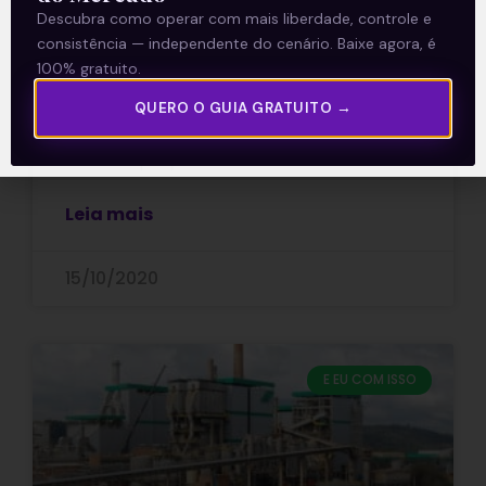
Descubra como operar com mais liberdade, controle e
consistência — independente do cenário. Baixe agora, é
Segundo informações de mercado, a
100% gratuito.
empresa de participações do BNDES, a
BNDESPar, que detém aproximadamente
QUERO O GUIA GRATUITO →
14 por cento do capital da Klabin, aceitou
a contraproposta
Leia mais
15/10/2020
E EU COM ISSO