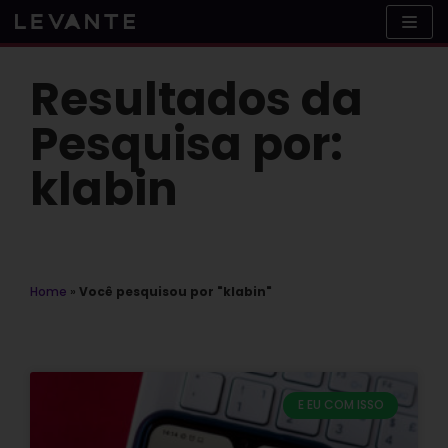
Skip
to
content
Resultados da
Pesquisa por:
klabin
Home
»
Você pesquisou por "klabin"
E EU COM ISSO