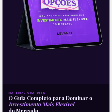
Geral Extraordinária (AGE) a proposta de
incorporação da empresa
Leia mais
27/11/2020
E EU COM ISSO
MATERIAL GRATUITO
O Guia Completo para Dominar o
Investimento Mais Flexível
do Mercado
Klabin negocia royalties