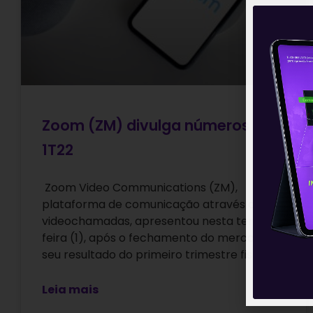
Zoom (ZM) divulga números do
1T22
Zoom Video Communications (ZM),
plataforma de comunicação através de
videochamadas, apresentou nesta terça-
feira (1), após o fechamento do mercado,
seu resultado do primeiro trimestre fiscal
Leia mais