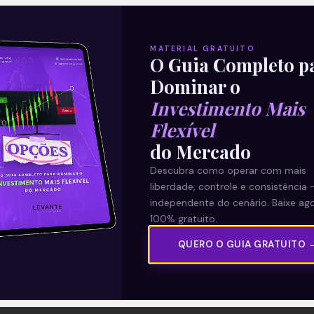
MATERIAL GRATUITO
O Guia Completo p
Dominar o
Investimento Mais
Flexível
do Mercado
Descubra como operar com mais
liberdade, controle e consistência 
independente do cenário. Baixe ago
100% gratuito.
QUERO O GUIA GRATUITO 