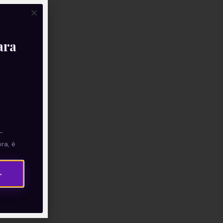
ara
—
ra, é
→