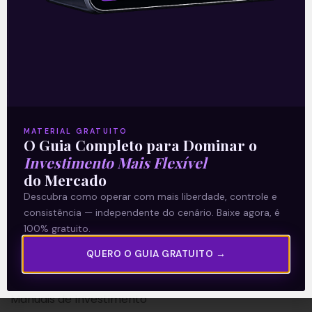
A Levante
Sobre nós
MATERIAL GRATUITO
Termos e Condições
O Guia Completo para Dominar o
Investimento Mais Flexível
Política de Privacidade
do Mercado
Descubra como operar com mais liberdade, controle e
Explore
consistência — independente do cenário. Baixe agora, é
100% gratuito.
Artigos
QUERO O GUIA GRATUITO →
E Eu Com Isso?
Vídeos no Youtube
Manuais de Investimento