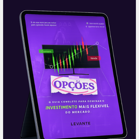
Zoom (ZM) divulga números
do 1T22
Zoom Video Communications (ZM),
plataforma de comunicação através de
videochamadas, apresentou nesta
terça-feira (1), após o fechamento do
mercado, seu resultado do primeiro
trimestre fiscal
Leia mais
02/06/2021