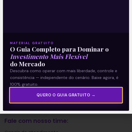
A Levante
Sobre nós
Termos e Condições
Política de Privacidade
MATERIAL GRATUITO
O Guia Completo para Dominar o
Investimento Mais Flexível
Explore
do Mercado
Descubra como operar com mais liberdade, controle e
Artigos
consistência — independente do cenário. Baixe agora, é
E Eu Com Isso?
100% gratuito.
Vídeos no Youtube
QUERO O GUIA GRATUITO →
Manuais de Investimento
Fale com nosso time: