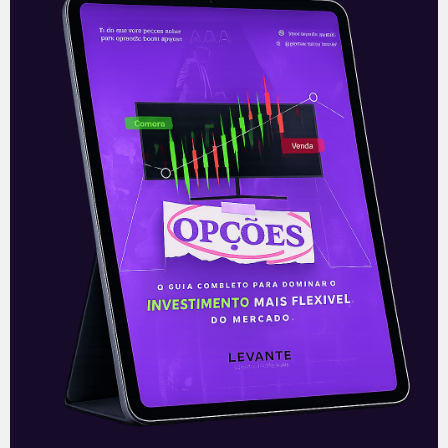
Resultados da XP do 4T21
A XP Inc. (Nasdaq: XP) apresentou, nesta
terça-feira (8), após o fechamento dos
mercados, o seu resultado completo do
quarto trimestre de 2021. A companhia
Leia mais
09/02/2022