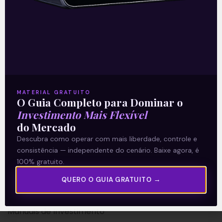
A Levante
Sobre nós
MATERIAL GRATUITO
Termos e Condições
O Guia Completo para Dominar o
Investimento Mais Flexível
Política de Privacidade
do Mercado
Descubra como operar com mais liberdade, controle e
Explore
consistência — independente do cenário. Baixe agora, é
100% gratuito.
Artigos
E Eu Com Isso?
QUERO O GUIA GRATUITO →
Vídeos no Youtube
Manuais de Investimento