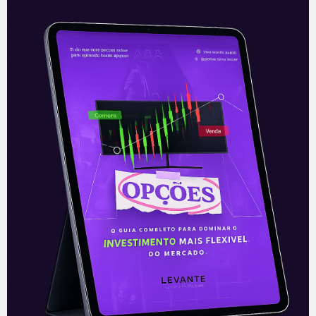
XP Inc (XP) fecha a compra de
boutique de M&A
Na manhã de quinta-feira (24) a XP
anunciou a aquisição da boutique Riza
Capital, especializada em M&A, sigla em
inglês para fusões e aquisições. Os
Leia mais
28/12/2020