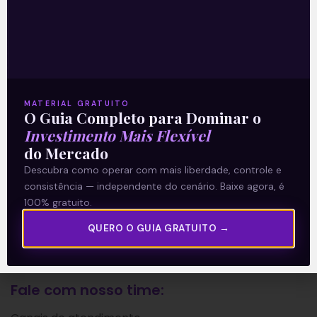
A Levante
Sobre nós
Termos e Condições
Política de Privacidade
MATERIAL GRATUITO
O Guia Completo para Dominar o
Investimento Mais Flexível
Explore
do Mercado
Descubra como operar com mais liberdade, controle e
Artigos
consistência — independente do cenário. Baixe agora, é
E Eu Com Isso?
100% gratuito.
Vídeos no Youtube
QUERO O GUIA GRATUITO →
Manuais de Investimento
Fale com nosso time: