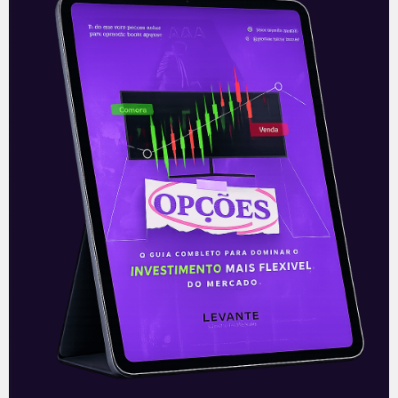
XP fecha acordo com Blue3
A XP (XP:NASDAQ) anunciou mais um
acordo para ajudar um escritório de
agentes autônomos a virar corretora. O
escritório desta vez foi o Blue3, com
Leia mais
28/06/2021