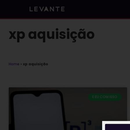
Skip
to
content
xp aquisição
Home
»
xp aquisição
E EU COM ISSO