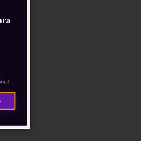
ara
—
ra, é
→