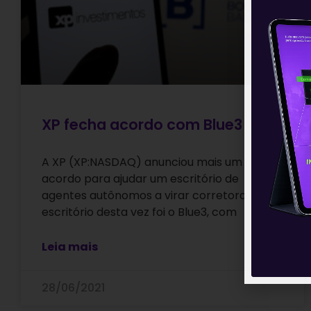
XP fecha acordo com Blue3
A XP (XP:NASDAQ) anunciou mais um
acordo para ajudar um escritório de
agentes autônomos a virar corretora. O
escritório desta vez foi o Blue3, com
Leia mais
28/06/2021