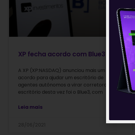
XP fecha acordo com Blue3
A XP (XP:NASDAQ) anunciou mais um
acordo para ajudar um escritório de
agentes autônomos a virar corretora. O
escritório desta vez foi o Blue3, com
Leia mais
28/06/2021