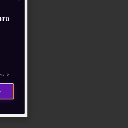
ara
—
ra, é
→