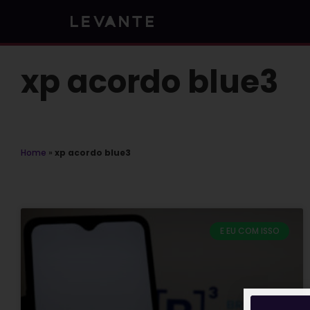
Skip
to
content
xp acordo blue3
Home
»
xp acordo blue3
E EU COM ISSO