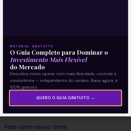
A Levante
Sobre nós
Termos e Condições
MATERIAL GRATUITO
Política de Privacidade
O Guia Completo para Dominar o
Investimento Mais Flexível
do Mercado
Explore
Descubra como operar com mais liberdade, controle e
consistência — independente do cenário. Baixe agora, é
Artigos
100% gratuito.
E Eu Com Isso?
QUERO O GUIA GRATUITO →
Vídeos no Youtube
Manuais de Investimento
Fale com nosso time: