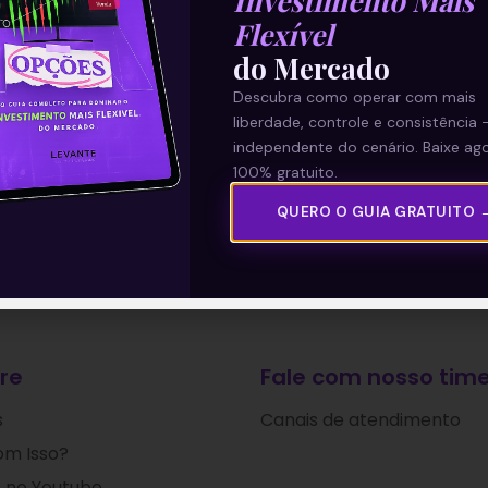
Investimento Mais
Flexível
do Mercado
Descubra como operar com mais
liberdade, controle e consistência 
independente do cenário. Baixe ago
100% gratuito.
QUERO O GUIA GRATUITO 
re
Fale com nosso time
s
Canais de atendimento
om Isso?
 no Youtube