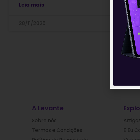
Leia mais
28/11/2025
A Levante
Explo
Sobre nós
Artigo
Termos e Condições
E Eu C
Política de Privacidade
Vídeos