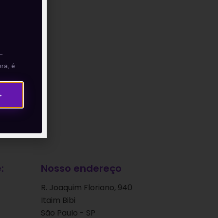
—
ra, é
→
:
Nosso endereço
R. Joaquim Floriano, 940
Itaim Bibi
São Paulo - SP